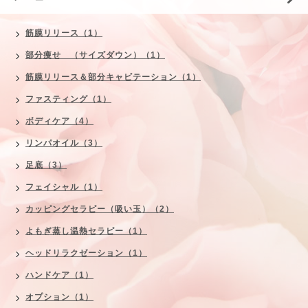
筋膜リリース（1）
部分痩せ （サイズダウン）（1）
筋膜リリース＆部分キャビテーション（1）
ファスティング（1）
ボディケア（4）
リンパオイル（3）
足底（3）
フェイシャル（1）
カッピングセラピー（吸い玉）（2）
よもぎ蒸し温熱セラピー（1）
ヘッドリラクゼーション（1）
ハンドケア（1）
オプション（1）