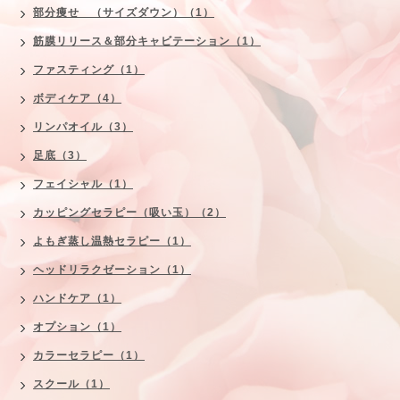
部分痩せ （サイズダウン）（1）
筋膜リリース＆部分キャビテーション（1）
ファスティング（1）
ボディケア（4）
リンパオイル（3）
足底（3）
フェイシャル（1）
カッピングセラピー（吸い玉）（2）
よもぎ蒸し温熱セラピー（1）
ヘッドリラクゼーション（1）
ハンドケア（1）
オプション（1）
カラーセラピー（1）
スクール（1）