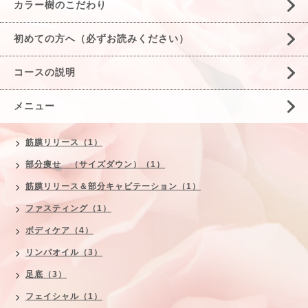
カラー樹のこだわり
初めての方へ（必ずお読みください）
コースの説明
メニュー
筋膜リリース（1）
部分痩せ （サイズダウン）（1）
筋膜リリース＆部分キャビテーション（1）
ファスティング（1）
ボディケア（4）
リンパオイル（3）
足底（3）
フェイシャル（1）